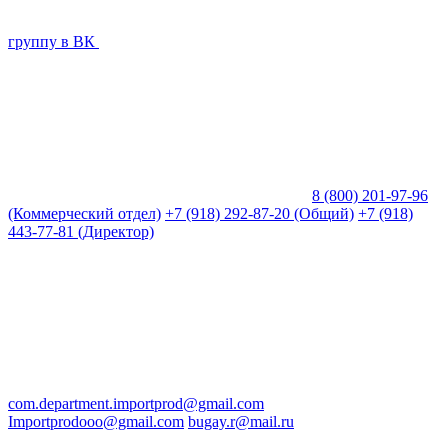
группу в ВК
8 (800) 201-97-96
(Коммерческий отдел)
+7 (918) 292-87-20 (Общий)
+7 (918)
443-77-81 (Директор)
com.department.importprod@gmail.com
Importprodooo@gmail.com
bugay.r@mail.ru