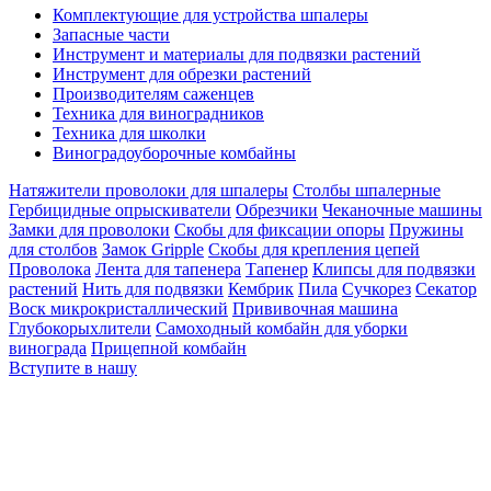
Комплектующие для устройства шпалеры
Запасные части
Инструмент и материалы для подвязки растений
Инструмент для обрезки растений
Производителям саженцев
Техника для виноградников
Техника для школки
Виноградоуборочные комбайны
Натяжители проволоки для шпалеры
Столбы шпалерные
Гербицидные опрыскиватели
Обрезчики
Чеканочные машины
Замки для проволоки
Скобы для фиксации опоры
Пружины
для столбов
Замок Gripple
Скобы для крепления цепей
Проволока
Лента для тапенера
Тапенер
Клипсы для подвязки
растений
Нить для подвязки
Кембрик
Пила
Сучкорез
Секатор
Воск микрокристаллический
Прививочная машина
Глубокорыхлители
Самоходный комбайн для уборки
винограда
Прицепной комбайн
Вступите в нашу