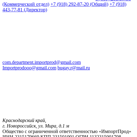
(Коммерческий отдел)
+7 (918) 292-87-20 (Общий)
+7 (918)
443-77-81 (Директор)
com.department.importprod@gmail.com
Importprodooo@gmail.com
bugay.r@mail.ru
Краснодарский край,
г. Новороссийск, ул. Мира, д.1 м
Общество с ограниченной ответственностью «ИмпортПрод»
ИНН 2315179669
КПП 231501001
ОГРН 1132315001708