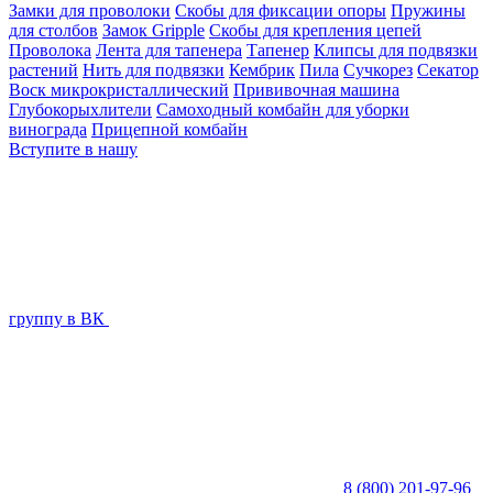
Замки для проволоки
Скобы для фиксации опоры
Пружины
для столбов
Замок Gripple
Скобы для крепления цепей
Проволока
Лента для тапенера
Тапенер
Клипсы для подвязки
растений
Нить для подвязки
Кембрик
Пила
Сучкорез
Секатор
Воск микрокристаллический
Прививочная машина
Глубокорыхлители
Самоходный комбайн для уборки
винограда
Прицепной комбайн
Вступите в нашу
группу в ВК
8 (800) 201-97-96