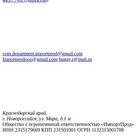
com.department.importprod@gmail.com
Importprodooo@gmail.com
bugay.r@mail.ru
Краснодарский край,
г. Новороссийск, ул. Мира, д.1 м
Общество с ограниченной ответственностью «ИмпортПрод»
ИНН 2315179669
КПП 231501001
ОГРН 1132315001708