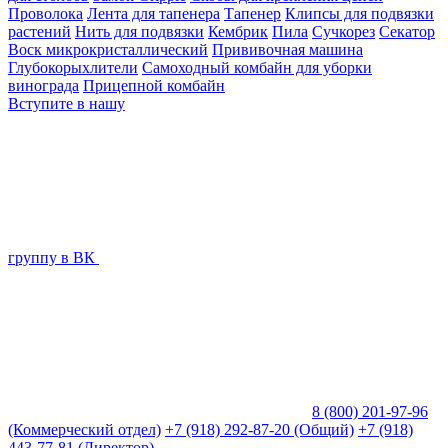
Проволока
Лента для тапенера
Тапенер
Клипсы для подвязки
растений
Нить для подвязки
Кембрик
Пила
Сучкорез
Секатор
Воск микрокристаллический
Прививочная машина
Глубокорыхлители
Самоходный комбайн для уборки
винограда
Прицепной комбайн
Вступите в нашу
группу в ВК
8 (800) 201-97-96
(Коммерческий отдел)
+7 (918) 292-87-20 (Общий)
+7 (918)
443-77-81 (Директор)