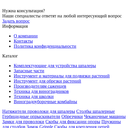
Нужна консультация?
Наши специалисты ответят на любой интересующий вопрос
Задать вопрос
Информация
О компании
Контакты
Политика конфиденциальности
Каталог
Комплектующие для устройства шпалеры
Запасные части
Инструмент и материалы для подвязки растений
Инструмент для обрезки растений
Производителям саженцев
Техника для виноградников
Техника для школки
Виноградоуборочные комбайны
Натяжители проволоки для шпалеры
Столбы шпалерные
Гербицидные опрыскиватели
Обрезчики
Чеканочные машины
Замки для проволоки
Скобы для фиксации опоры
Пружины
для столбов
Замок Gripple
Скобы для крепления цепей