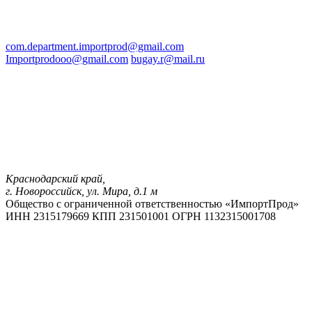
com.department.importprod@gmail.com
Importprodooo@gmail.com
bugay.r@mail.ru
Краснодарский край,
г. Новороссийск, ул. Мира, д.1 м
Общество с ограниченной ответственностью «ИмпортПрод»
ИНН 2315179669
КПП 231501001
ОГРН 1132315001708