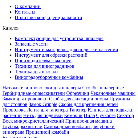
О компании
Контакты
Политика конфиденциальности
Каталог
Комплектующие для устройства шпалеры
Запасные части
Инструмент и материалы для подвязки растений
Инструмент для обрезки растений
Производителям саженцев
Техника для виноградников
Техника для школки
Виноградоуборочные комбайны
Натяжители проволоки для шпалеры
Столбы шпалерные
Гербицидные опрыскиватели
Обрезчики
Чеканочные машины
Замки для проволоки
Скобы для фиксации опоры
Пружины
для столбов
Замок Gripple
Скобы для крепления цепей
Проволока
Лента для тапенера
Тапенер
Клипсы для подвязки
растений
Нить для подвязки
Кембрик
Пила
Сучкорез
Секатор
Воск микрокристаллический
Прививочная машина
Глубокорыхлители
Самоходный комбайн для уборки
винограда
Прицепной комбайн
Вступите в нашу