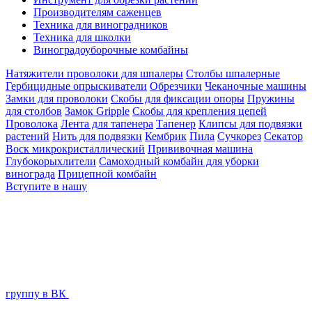
Производителям саженцев
Техника для виноградников
Техника для школки
Виноградоуборочные комбайны
Натяжители проволоки для шпалеры
Столбы шпалерные
Гербицидные опрыскиватели
Обрезчики
Чеканочные машины
Замки для проволоки
Скобы для фиксации опоры
Пружины
для столбов
Замок Gripple
Скобы для крепления цепей
Проволока
Лента для тапенера
Тапенер
Клипсы для подвязки
растений
Нить для подвязки
Кембрик
Пила
Сучкорез
Секатор
Воск микрокристаллический
Прививочная машина
Глубокорыхлители
Самоходный комбайн для уборки
винограда
Прицепной комбайн
Вступите в нашу
группу в ВК