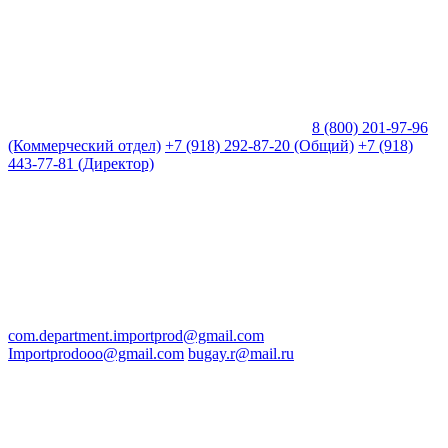
8 (800) 201-97-96
(Коммерческий отдел)
+7 (918) 292-87-20 (Общий)
+7 (918)
443-77-81 (Директор)
com.department.importprod@gmail.com
Importprodooo@gmail.com
bugay.r@mail.ru